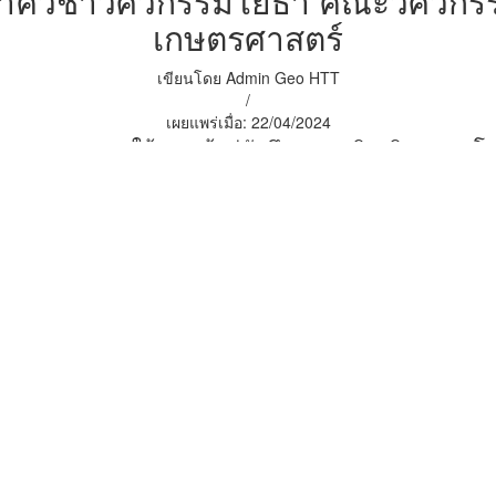
ภาควิชาวิศวกรรมโยธา คณะวิศวกร
เกษตรศาสตร์
เขียนโดย
Admin Geo HTT
/
เผยแพร่เมื่อ:
22/04/2024
าไปทำการอบรมและให้ความรู้แก่นักศึกษาภาควิชาวิศวกรรม
้วยเทคโนโลยี
GNSS
และการนำไปใช้ร่วมกับอากาศยาน
ทคโนโลยีของเครื่องสแกนข้อมูล 3 มิติ
Trimble X7
ที่จะช
สะพานและอื่น ๆ สะดวก รวดเร็ว และถูกต้องแม่นยำขึ้น
ช้เครื่องมือเครื่องรับสัญญาณดาวเทียมความถูกต้องสูง
Tr
out) ไปจนถึงการเก็บข้อมูลแบบ Static เพื่อนำไปใช้เป็นหมุด
นาคตต่อไป