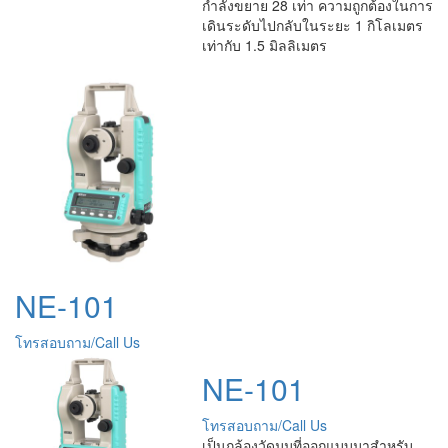
กำลังขยาย 28 เท่า ความถูกต้องในการ
เดินระดับไปกลับในระยะ 1 กิโลเมตร
เท่ากับ 1.5 มิลลิเมตร
NE-101
โทรสอบถาม/Call Us
NE-101
โทรสอบถาม/Call Us
เป็นกล้องวัดมุมที่ออกแบบมาสำหรับ