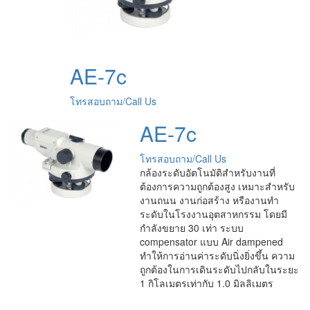
AE-7c
โทรสอบถาม/Call Us
AE-7c
โทรสอบถาม/Call Us
กล้องระดับอัตโนมัติสำหรับงานที่
ต้องการความถูกต้องสูง เหมาะสำหรับ
งานถนน งานก่อสร้าง หรืองานทำ
ระดับในโรงงานอุตสาหกรรม โดยมี
กำลังขยาย 30 เท่า ระบบ
compensator แบบ Air dampened
ทำให้การอ่านค่าระดับนิ่งยิ่งขึ้น ความ
ถูกต้องในการเดินระดับไปกลับในระยะ
1 กิโลเมตรเท่ากับ 1.0 มิลลิเมตร